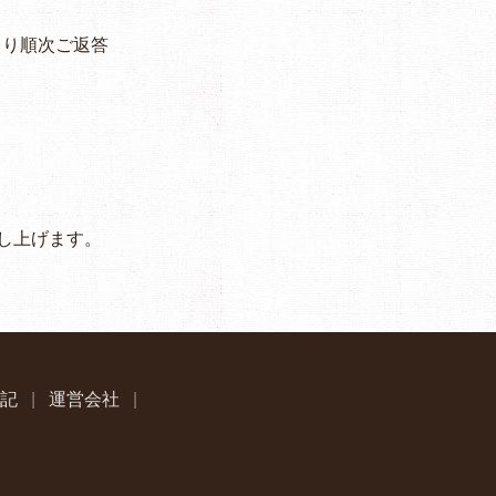
時より順次ご返答
し上げます。
記
|
運営会社
|