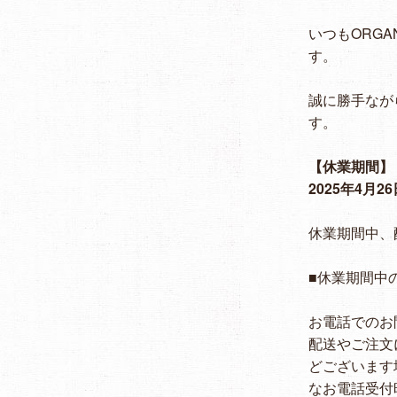
いつもORG
す。
誠に勝手なが
す。
【休業期間】
2025年4月26
休業期間中、
■休業期間中
お電話でのお問
配送やご注文
どございます
なお電話受付時