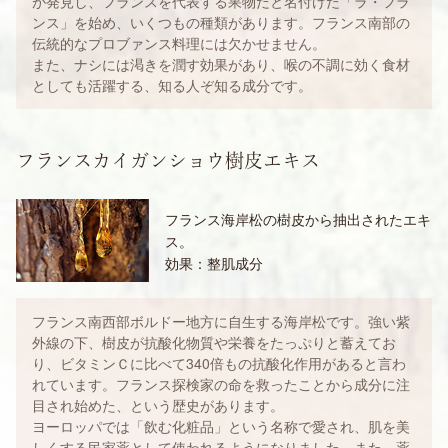
が発見し、フランスを代表する果物だと名付けた「ラ・フラ
ンス」を始め、いくつもの種類があります。フランス南部の
伝統的なプロブァンス料理には欠かせません。
また、ナシには渇きを潤す効果があり、喉の不調に効く食材
としても活躍する、知る人ぞ知る成分です。
フランスカイガンショウ樹皮エキス
フランス海岸松の樹皮から抽出されたエキ
ス。
効果：整肌成分
フランス南西部ボルドー地方に自生する海岸松です。強い紫
外線の下、樹皮が抗酸化物質や栄養をたっぷりと蓄えてお
り、ビタミンＣに比べて340倍もの抗酸化作用があると言わ
れています。フランス探検家の命を救ったことから成分に注
目され始めた、という歴史があります。
ヨーロッパでは「飲む化粧品」という名称で愛され、肌を美
しくする民家薬として使われるようになりました。また、薬