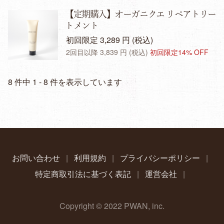
【定期購入】オーガニクエ リペアトリー
トメント
初回限定 3,289 円 (税込)
2回目以降 3,839 円 (税込)
初回限定14% OFF
8 件中 1 - 8 件を表示しています
お問い合わせ
|
利用規約
|
プライバシーポリシー
|
特定商取引法に基づく表記
|
運営会社
|
Copyright © 2022 PWAN, inc.